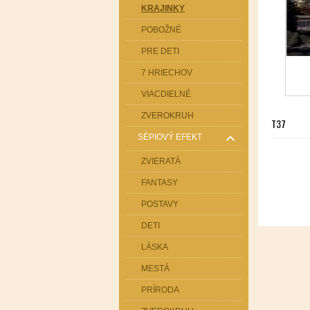
KRAJINKY
POBOŽNÉ
PRE DETI
7 HRIECHOV
VIACDIELNÉ
ZVEROKRUH
T37
SÉPIOVÝ EFEKT
ZVIERATÁ
FANTASY
POSTAVY
DETI
LÁSKA
MESTÁ
PRÍRODA