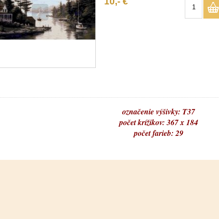
10,- €
označenie výšivky: T37
počet krížikov: 367 x 184
počet farieb: 29