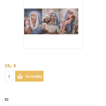
15,- €
Do košíka
I13